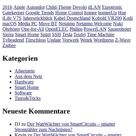
2016
Apple
Autopilot
Child-Theme
Devolo
dLAN
Eurotronic
Gatekeeper
Google Trends
Home Control
homee
homeeUp
Hue
iLife V7S
Jahresrückblick
Kabel Deutschland
Kobold VR200
Kodi
macOS
Media PC
Move BT
Netatmo
Netatmo Welcome
Nuki
Ohrhörer
One-for-All
OpenELEC
Philips
PowerLAN
Saugroboter
Sierra
Smart Home
Spirit
SSH
Tesla
Teufel
Time Machine
Tvheadend
Türschloss
Update
Vorwerk
Wetek
Wordpress
Z-Wave
Zigbee
Kategorien
Allgemein
Aus dem Netz
Hardware
Smart Home
Software
Tipps&Tricks
Neueste Kommentare
DJ
zu
Der WattWächter von SmartCircuits – smarter
Stromzähler zum Nachrüsten?
Kevin
zu
Der WattWächter von SmartCircuits – smarter