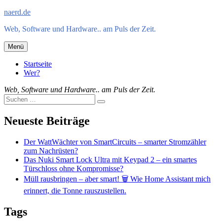
Zum
naerd.de
Inhalt
Web, Software und Hardware.. am Puls der Zeit.
springen
Menü
Startseite
Wer?
Web, Software und Hardware.. am Puls der Zeit.
Suche
Suche
nach:
Neueste Beiträge
Der WattWächter von SmartCircuits – smarter Stromzähler
zum Nachrüsten?
Das Nuki Smart Lock Ultra mit Keypad 2 – ein smartes
Türschloss ohne Kompromisse?
Müll rausbringen – aber smart! 🗑️ Wie Home Assistant mich
erinnert, die Tonne rauszustellen.
Tags