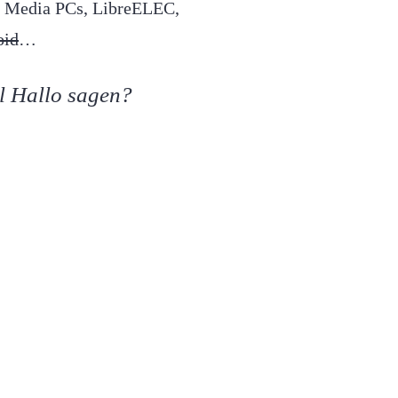
e, Media PCs, LibreELEC,
oid
…
l Hallo sagen?