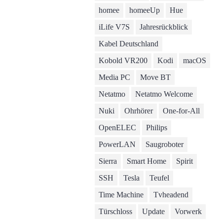
homee
homeeUp
Hue
iLife V7S
Jahresrückblick
Kabel Deutschland
Kobold VR200
Kodi
macOS
Media PC
Move BT
Netatmo
Netatmo Welcome
Nuki
Ohrhörer
One-for-All
OpenELEC
Philips
PowerLAN
Saugroboter
Sierra
Smart Home
Spirit
SSH
Tesla
Teufel
Time Machine
Tvheadend
Türschloss
Update
Vorwerk