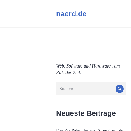
Zum
naerd.de
Inhalt
springen
Web, Software und Hardware.. am
Puls der Zeit.
Suche
Such
nach:
Neueste Beiträge
Der WattWächter von SmartCircuits –