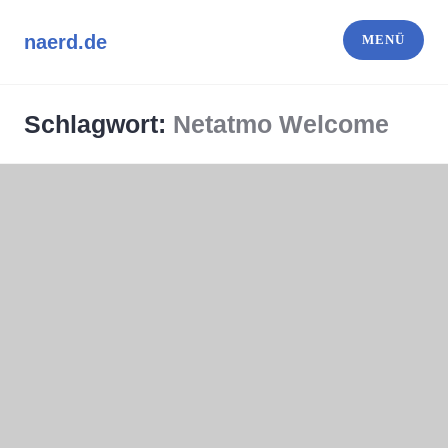
Zum
naerd.de
MENÜ
Inhalt
springen
Schlagwort:
Netatmo Welcome