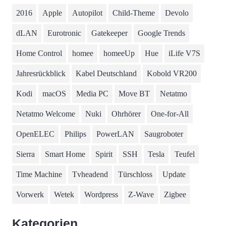
2016
Apple
Autopilot
Child-Theme
Devolo
dLAN
Eurotronic
Gatekeeper
Google Trends
Home Control
homee
homeeUp
Hue
iLife V7S
Jahresrückblick
Kabel Deutschland
Kobold VR200
Kodi
macOS
Media PC
Move BT
Netatmo
Netatmo Welcome
Nuki
Ohrhörer
One-for-All
OpenELEC
Philips
PowerLAN
Saugroboter
Sierra
Smart Home
Spirit
SSH
Tesla
Teufel
Time Machine
Tvheadend
Türschloss
Update
Vorwerk
Wetek
Wordpress
Z-Wave
Zigbee
Kategorien