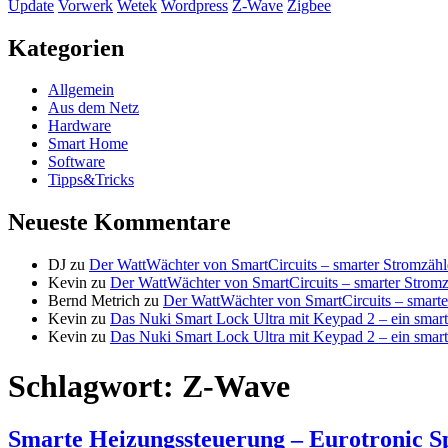
Update
Vorwerk
Wetek
Wordpress
Z-Wave
Zigbee
Kategorien
Allgemein
Aus dem Netz
Hardware
Smart Home
Software
Tipps&Tricks
Neueste Kommentare
DJ
zu
Der WattWächter von SmartCircuits – smarter Stromzäh
Kevin
zu
Der WattWächter von SmartCircuits – smarter Strom
Bernd Metrich
zu
Der WattWächter von SmartCircuits – smart
Kevin
zu
Das Nuki Smart Lock Ultra mit Keypad 2 – ein smar
Kevin
zu
Das Nuki Smart Lock Ultra mit Keypad 2 – ein smar
Schlagwort:
Z-Wave
Smarte Heizungssteuerung – Eurotronic Sp