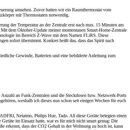
teuerung umsehen. Zuvor hatten wir ein Raumthermostat vom
izkörper mit Thermostaten notwendig.
erung der Temperatur an der Zentrale erst nach max. 15 Minuten am
ren. Mit dem Oktober-Update meiner momentanen Smart-Home-Zentrale
 Technologie im Bereich Z-Wave mit dem Namen FLiRS. Diese
en sofort übernimmt. Konkret heißt das, dass das Spirit nach
iedliche Gewinde, Batterien und eine bebilderte Anleitung zum
ie Anzahl an Funk-Zentralen und die Steckdosen bzw. Netzwerk-Ports
angehören, weshalb ich dieses nun schon seit einigen Wochen für euch
ADFRI, Netatmo, Philips Hue, Tado. All diese Geräte belegten einen
 Geräte im Einsatz hatte, war es für mich nicht smart genug: Die
ße erkennt, dass der CO2 Gehalt in der Wohnung zu hoch ist, kann