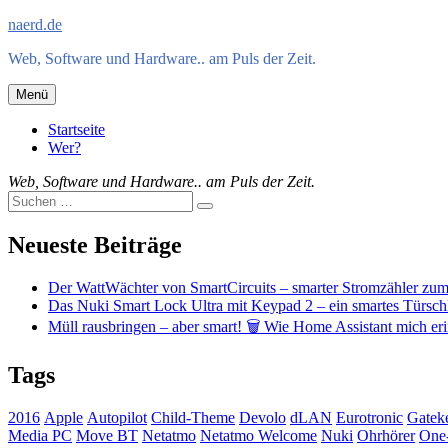
Zum
naerd.de
Inhalt
Web, Software und Hardware.. am Puls der Zeit.
springen
Menü
Startseite
Wer?
Web, Software und Hardware.. am Puls der Zeit.
Suche
Suche
nach:
Neueste Beiträge
Der WattWächter von SmartCircuits – smarter Stromzähler zu
Das Nuki Smart Lock Ultra mit Keypad 2 – ein smartes Türsc
Müll rausbringen – aber smart! 🗑️ Wie Home Assistant mich eri
Tags
2016
Apple
Autopilot
Child-Theme
Devolo
dLAN
Eurotronic
Gatek
Media PC
Move BT
Netatmo
Netatmo Welcome
Nuki
Ohrhörer
One-