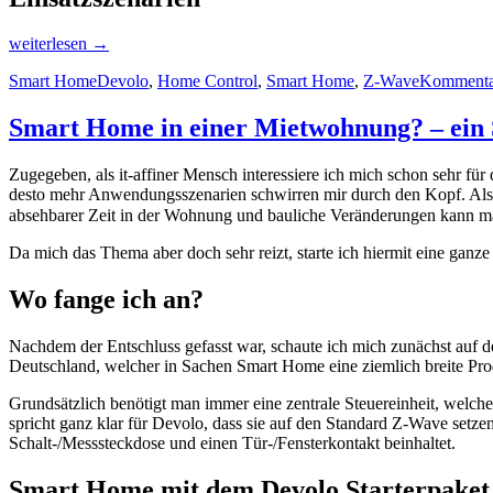
„Luftfeuchtigkeit
weiterlesen
→
im
Smart Home
Devolo
,
Home Control
,
Smart Home
,
Z-Wave
Kommentar
Bad
überwachen
–
Smart Home in einer Mietwohnung? – ein 
Devolo
Luftfeuchtemelder“
Zugegeben, als it-affiner Mensch interessiere ich mich schon sehr f
desto mehr Anwendungsszenarien schwirren mir durch den Kopf. Als 
absehbarer Zeit in der Wohnung und bauliche Veränderungen kann m
Da mich das Thema aber doch sehr reizt, starte ich hiermit eine ga
Wo fange ich an?
Nachdem der Entschluss gefasst war, schaute ich mich zunächst auf d
Deutschland, welcher in Sachen Smart Home eine ziemlich breite Pro
Grundsätzlich benötigt man immer eine zentrale Steuereinheit, welc
spricht ganz klar für Devolo, dass sie auf den Standard Z-Wave setzen
Schalt-/Messsteckdose und einen Tür-/Fensterkontakt beinhaltet.
Smart Home mit dem Devolo Starterpaket