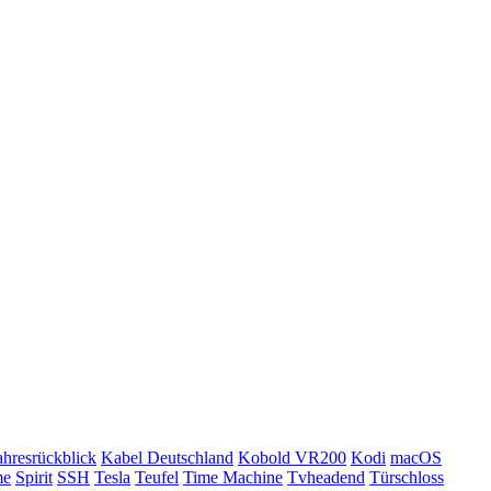
ahresrückblick
Kabel Deutschland
Kobold VR200
Kodi
macOS
me
Spirit
SSH
Tesla
Teufel
Time Machine
Tvheadend
Türschloss