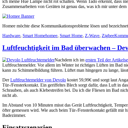
ich meine Hue Lampe nicht rot schalten. Wenn Tado erkennt, dass niem
Zusammenarbeiten von Geräten ist genau das, was ich mir unter dem 
Homee möchte diese Kommunikationsprobleme lösen und bezeichne
Hardware
,
Smart Home
homee
,
Smart Home
,
Z-Wave
,
Zigbee
Kommen
Luftfeuchtigkeit im Bad überwachen – De
Nachdem ich im
ersten Teil der Artikel
Luftfeuchtemelder. Vor allem im Winter ist richtiges Lüften im Bad 
kann zu Schimmelbildung führen. Lüftet man hingegen zu lange, läs
Der
Luftfeuchtemelder von Devolo
kostet 59,99€ und sorgt laut Angab
Tür-/Fensterkontakt. Ein geriffeltes Blech sorgt dafür, dass Luft in
Schrauben, als auch Klebestreifen bei. Da ich die Fliesen im Bad nic
nicht ab.
Im Abstand von 10 Minuten misst das Gerät Luftfeuchtigkeit, Temper
öfter gemessen wird. Wie auch beim Tür-/Fensterkontakt gefällt mir h
Badezimmer.
Einsatzszenarien