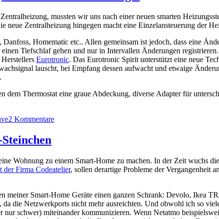
Zentralheizung, mussten wir uns nach einer neuen smarten Heizungss
ie neue Zentralheizung hingegen macht eine Einzelansteuerung der He
, Danfoss, Homematic etc.. Allen gemeinsam ist jedoch, dass eine Änd
 einen Tiefschlaf gehen und nur in Intervallen Änderungen registrie
 Herstellers
Eurotronic
. Das Eurotronic Spirit unterstützt eine neue
fwachsignal lauscht, bei Empfang dessen aufwacht und etwaige Änderung
.
en dem Thermostat eine graue Abdeckung, diverse Adapter für untersch
ve
2 Kommentare
-Steinchen
te meine Wohnung zu einem Smart-Home zu machen. In der Zeit wuchs d
 der Firma Codeatelier
, sollen derartige Probleme der Vergangenheit 
alen meiner Smart-Home Geräte einen ganzen Schrank: Devolo, Ikea TR
, da die Netzwerkports nicht mehr ausreichten. Und obwohl ich so viele
der nur schwer) miteinander kommunizieren. Wenn Netatmo beispielswei