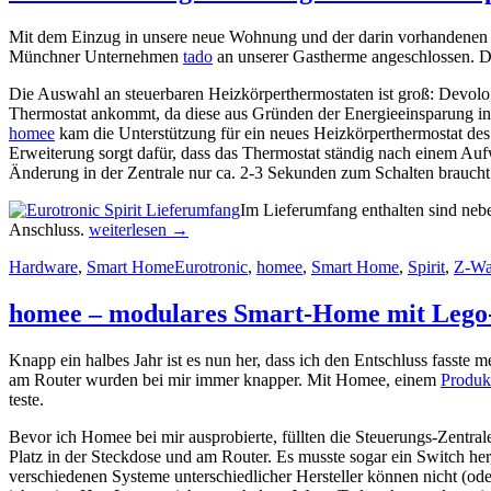
Mit dem Einzug in unsere neue Wohnung und der darin vorhandenen 
Münchner Unternehmen
tado
an unserer Gastherme angeschlossen. D
Die Auswahl an steuerbaren Heizkörperthermostaten ist groß: Devolo
Thermostat ankommt, da diese aus Gründen der Energieeinsparung in
homee
kam die Unterstützung für ein neues Heizkörperthermostat des
Erweiterung sorgt dafür, dass das Thermostat ständig nach einem Au
Änderung in der Zentrale nur ca. 2-3 Sekunden zum Schalten braucht
Im Lieferumfang enthalten sind neb
„Smarte
Anschluss.
weiterlesen
→
Heizungssteuerung
Hardware
,
Smart Home
Eurotronic
,
homee
,
Smart Home
,
Spirit
,
Z-Wa
–
Eurotronic
Spirit
homee – modulares Smart-Home mit Lego
mit
FLIRS
Knapp ein halbes Jahr ist es nun her, dass ich den Entschluss fass
Technologie“
am Router wurden bei mir immer knapper. Mit Homee, einem
Produkt
teste.
Bevor ich Homee bei mir ausprobierte, füllten die Steuerungs-Zentr
Platz in der Steckdose und am Router. Es musste sogar ein Switch her
verschiedenen Systeme unterschiedlicher Hersteller können nicht (o