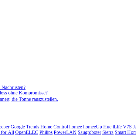
m Nachrüsten?
hloss ohne Kompromisse?
nnert, die Tonne rauszustellen.
eeper
Google Trends
Home Control
homee
homeeUp
Hue
iLife V7S
J
for-All
OpenELEC
Philips
PowerLAN
Saugroboter
Sierra
Smart Ho