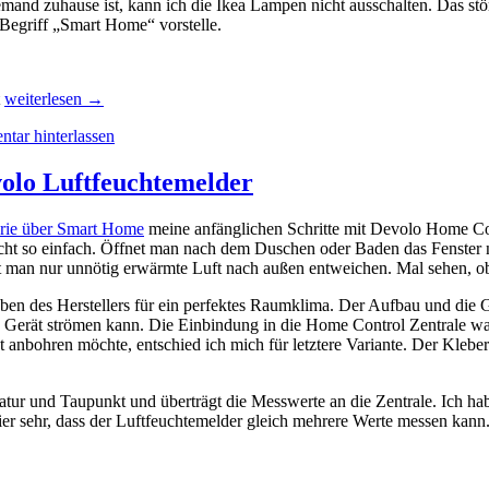
and zuhause ist, kann ich die Ikea Lampen nicht ausschalten. Das stör
Begriff „Smart Home“ vorstelle.
„homee
t
weiterlesen
→
–
tar hinterlassen
modulares
Smart-
Home
volo Luftfeuchtemelder
mit
Lego-
serie über Smart Home
meine anfänglichen Schritte mit Devolo Home Con
Steinchen“
nicht so einfach. Öffnet man nach dem Duschen oder Baden das Fenster 
st man nur unnötig erwärmte Luft nach außen entweichen. Mal sehen, 
en des Herstellers für ein perfektes Raumklima. Der Aufbau und die Größ
 das Gerät strömen kann. Die Einbindung in die Home Control Zentrale 
ht anbohren möchte, entschied ich mich für letztere Variante. Der Kleb
atur und Taupunkt und überträgt die Messwerte an die Zentrale. Ich ha
ier sehr, dass der Luftfeuchtemelder gleich mehrere Werte messen kann.