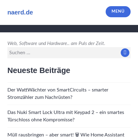
Zum
Inhalt
naerd.de
MENÜ
springen
Web, Software und Hardware.. am Puls der Zeit.
Suche
Such
nach:
Neueste Beiträge
Der WattWächter von SmartCircuits – smarter
Stromzähler zum Nachrüsten?
Das Nuki Smart Lock Ultra mit Keypad 2 – ein smartes
Türschloss ohne Kompromisse?
Müll rausbringen – aber smart! 🗑️ Wie Home Assistant