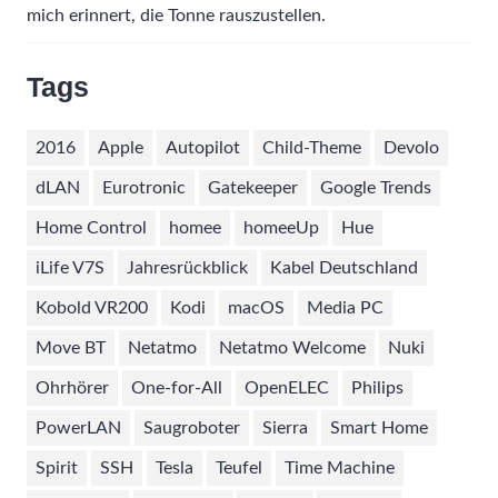
mich erinnert, die Tonne rauszustellen.
Tags
2016
Apple
Autopilot
Child-Theme
Devolo
dLAN
Eurotronic
Gatekeeper
Google Trends
Home Control
homee
homeeUp
Hue
iLife V7S
Jahresrückblick
Kabel Deutschland
Kobold VR200
Kodi
macOS
Media PC
Move BT
Netatmo
Netatmo Welcome
Nuki
Ohrhörer
One-for-All
OpenELEC
Philips
PowerLAN
Saugroboter
Sierra
Smart Home
Spirit
SSH
Tesla
Teufel
Time Machine